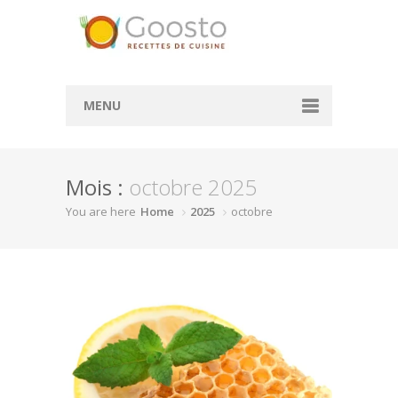
MENU
Accueil
Mois :
octobre 2025
Convertisseur de mesure
You are here
Home
2025
octobre
Convertisseur cl en g
Convertisseur ml en cl
Rechercher des recettes
Actualité
À la une