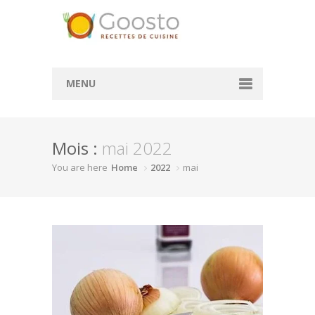
MENU
Accueil
Mois :
mai 2022
Convertisseur de mesure
You are here
Home
2022
mai
Convertisseur cl en g
Convertisseur ml en cl
Rechercher des recettes
Actualité
À la une