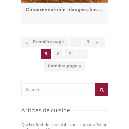
Chicorée soluble : dangers, bienfaits et alternatives
« Première page
...
3
4
«
»
5
6
7
...
Dernière page »
Articles de cuisine
Quel coffret de chocolats choisir pour offrir un