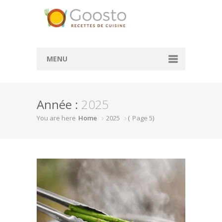
MENU
Accueil
Année :
2025
Convertisseur de mesure
You are here
Home
2025
(
Page 5
)
Convertisseur cl en g
Convertisseur ml en cl
Rechercher des recettes
Actualité
À la une