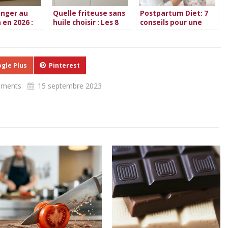
nger au
Quelle friteuse sans
Postpartum Diet: 7
 en 2026 :
huile choisir : Les 8
conseils pour une
mplet
meilleures friteuses
récupération
sans huile
optimale
gle Plus
Pinterest
mments
15 septembre 2023