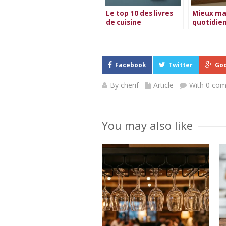
Le top 10 des livres
Mieux ma
de cuisine
quotidien
végétarienne en
guide co
2026
Facebook
Twitter
Goo
By
cherif
Article
With 0 co
You may also like