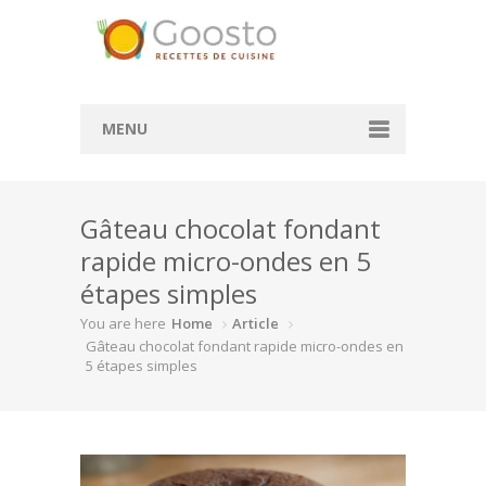
MENU
Accueil
Gâteau chocolat fondant
Convertisseur de mesure
rapide micro-ondes en 5
Convertisseur cl en g
étapes simples
Convertisseur ml en cl
You are here
Home
Article
Gâteau chocolat fondant rapide micro-ondes en
Rechercher des recettes
5 étapes simples
Actualité
À la une