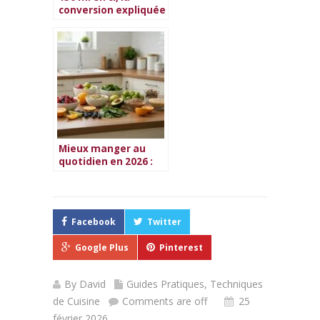
conversion expliquée
simplement
Mieux manger au
quotidien en 2026 :
guide complet
Facebook
Twitter
Google Plus
Pinterest
By
David
Guides Pratiques
,
Techniques
de Cuisine
Comments are off
25
février 2026