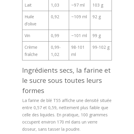
Lait
1,03
~97 ml
103 g
Huile
0,92
~109 ml
92 g
d’olive
Vin
0,99
~101 ml
99 g
Crème
0,99-
98-101
99-102 g
fraîche
1,02
ml
Ingrédients secs, la farine et
le sucre sous toutes leurs
formes
La farine de blé T55 affiche une densité située
entre 0,57 et 0,59, nettement plus faible que
celle des liquides. En pratique, 100 grammes
occupent environ 170 ml dans un verre
doseur, sans tasser la poudre.