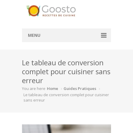
MENU
Accueil
Le tableau de conversion
Convertisseur de mesure
complet pour cuisiner sans
Convertisseur cl en g
erreur
Convertisseur ml en cl
You are here
Home
Guides Pratiques
Le tableau de conversion complet pour cuisiner
Rechercher des recettes
sans erreur
Actualité
À la une