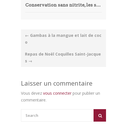
Conservation sans nitrite, les secrets des charcuteries modernes
Post
←
Gambas à la mangue et lait de coc
navigation
o
Repas de Noël Coquilles Saint-Jacque
s
→
Laisser un commentaire
Vous devez
vous connecter
pour publier un
commentaire.