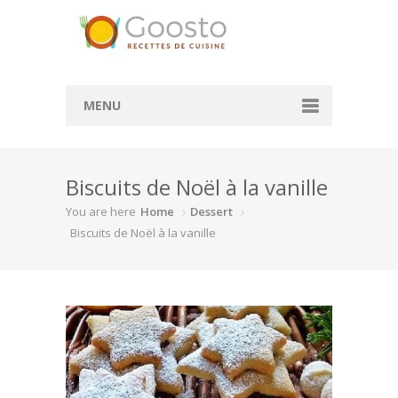
MENU
Accueil
Biscuits de Noël à la vanille
Convertisseur de mesure
You are here
Home
Dessert
Convertisseur cl en g
Biscuits de Noël à la vanille
Convertisseur ml en cl
Rechercher des recettes
Actualité
À la une