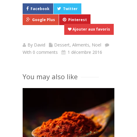
Facebook
Twitter
Google Plus
Pinterest
Ajouter aux favoris
By
David
Dessert
,
Aliments
,
Noel
With 0 comments
1 décembre 2016
You may also like