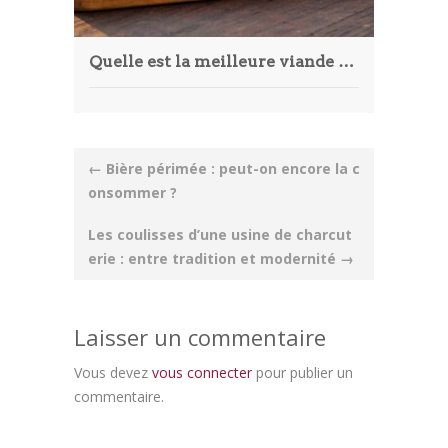
Quelle est la meilleure viande à griller au barbecue cet été ?
Post
←
Bière périmée : peut-on encore la c
navigation
onsommer ?
Les coulisses d’une usine de charcut
erie : entre tradition et modernité
→
Laisser un commentaire
Vous devez
vous connecter
pour publier un
commentaire.