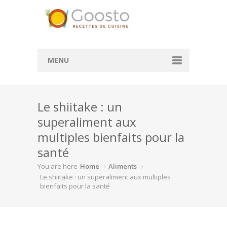
MENU
Accueil
Le shiitake : un
Convertisseur de mesure
superaliment aux
Convertisseur cl en g
multiples bienfaits pour la
Convertisseur ml en cl
santé
You are here
Home
Aliments
Rechercher des recettes
Le shiitake : un superaliment aux multiples
bienfaits pour la santé
Actualité
À la une