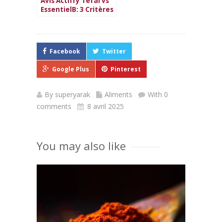
Avis Actifry Tefal vs
EssentielB: 3 Critères
Pour Choisir Ta
Friteuse Sans Huile
Facebook
Twitter
Google Plus
Pinterest
By
superyarak
Aliments
With 0
comments
8 avril 2025
You may also like