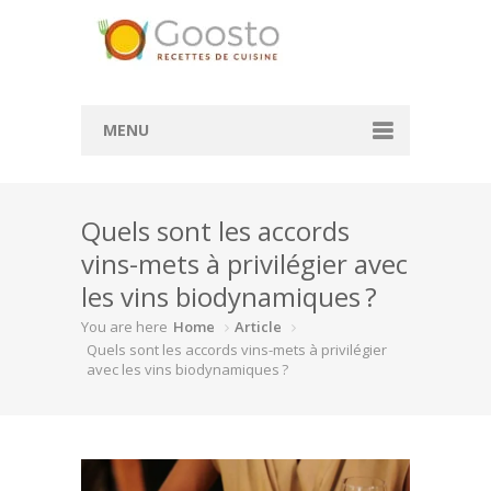
MENU
Accueil
Quels sont les accords
Convertisseur de mesure
vins-mets à privilégier avec
Convertisseur cl en g
les vins biodynamiques ?
Convertisseur ml en cl
You are here
Home
Article
Quels sont les accords vins-mets à privilégier
Rechercher des recettes
avec les vins biodynamiques ?
Actualité
À la une