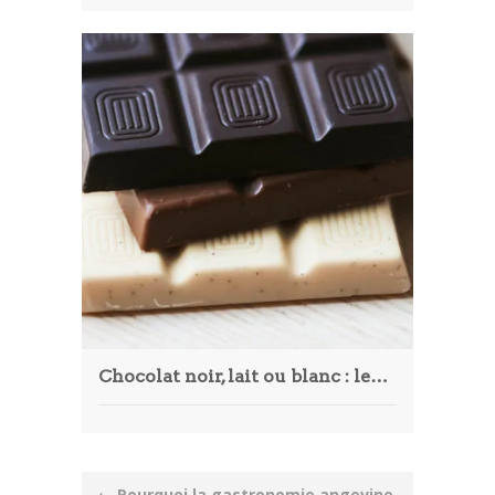
Chocolat noir, lait ou blanc : lequel choisir ?
Post
←
Pourquoi la gastronomie angevine