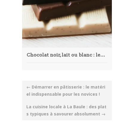
Chocolat noir, lait ou blanc : lequel choisir ?
Post
←
Démarrer en pâtisserie : le matéri
navigation
el indispensable pour les novices !
La cuisine locale à La Baule : des plat
s typiques à savourer absolument
→