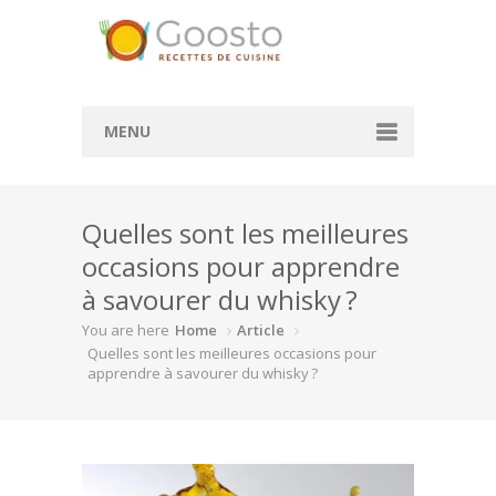
MENU
Accueil
Quelles sont les meilleures
Convertisseur de mesure
occasions pour apprendre
Convertisseur cl en g
à savourer du whisky ?
Convertisseur ml en cl
You are here
Home
Article
Quelles sont les meilleures occasions pour
Rechercher des recettes
apprendre à savourer du whisky ?
Actualité
À la une