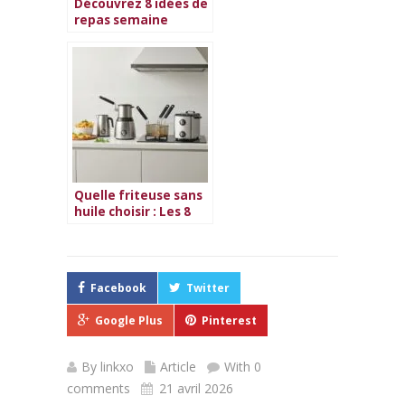
Découvrez 8 idées de
repas semaine
rapide pour vos
soirées
Quelle friteuse sans
huile choisir : Les 8
meilleures friteuses
sans huile
Facebook
Twitter
Google Plus
Pinterest
By
linkxo
Article
With 0
comments
21 avril 2026