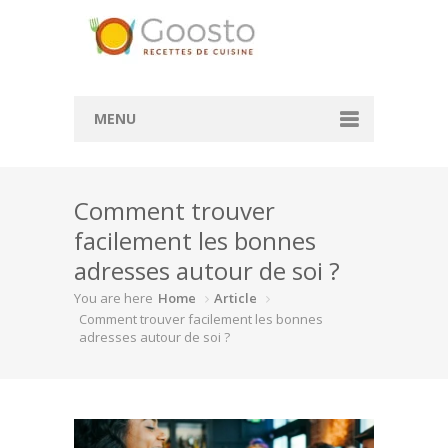
MENU
Accueil
Comment trouver
Convertisseur de mesure
facilement les bonnes
Convertisseur cl en g
adresses autour de soi ?
Convertisseur ml en cl
You are here
Home
Article
Comment trouver facilement les bonnes
Rechercher des recettes
adresses autour de soi ?
Actualité
À la une