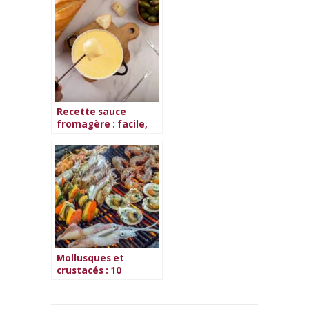
Recette sauce
fromagère : facile,
savoureuse et
parfaite pour tous
les plats
Mollusques et
crustacés : 10
recettes
gourmandes au
barbecue