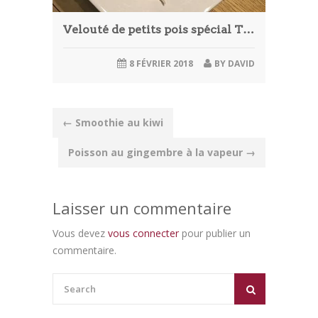
Velouté de petits pois spécial Thermomix
8 FÉVRIER 2018
BY
DAVID
Post
←
Smoothie au kiwi
navigation
Poisson au gingembre à la vapeur
→
Laisser un commentaire
Vous devez
vous connecter
pour publier un
commentaire.