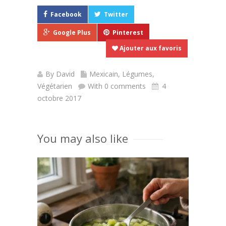
Facebook
Twitter
Google Plus
Pinterest
Ajouter aux favoris
By
David
Mexicain
,
Légumes
,
Végétarien
With 0 comments
4
octobre 2017
You may also like