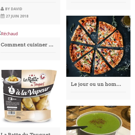
BY
DAVID
27 JUIN 2018
Comment cuisiner en randonnée ?
Le jour ou un homme a acheté une pizza a plus de 50 millions de dollars (10 000 Bitcoins)
La Ratte du Touquet