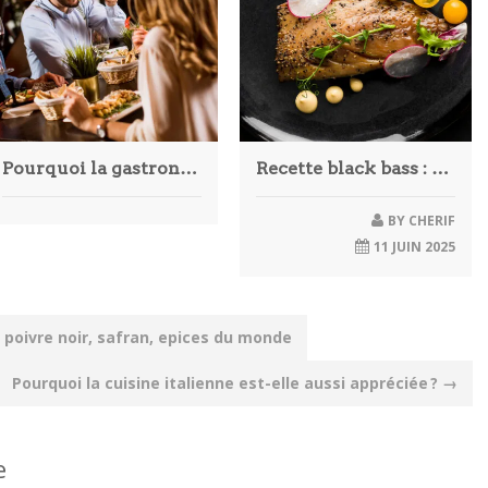
Pourquoi la gastronomie angevine mérite d’être découverte lors d’un séjour à Angers ?
Recette black bass : comment cuisiner ce poisson d’exception ?
BY
CHERIF
11 JUIN 2025
 poivre noir, safran, epices du monde
Pourquoi la cuisine italienne est-elle aussi appréciée ?
→
e