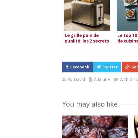
Le grille pain de
Le top 10 
qualité: les 2 secrets
de cuisin
d’un choix parfait
végétari
2026
Facebook
Twitter
Goo
By
David
À la une
With 0 
You may also like