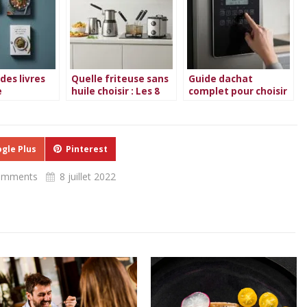
des livres
Quelle friteuse sans
Guide dachat
e
huile choisir : Les 8
complet pour choisir
enne en
meilleures friteuses
votre sorbetière en
sans huile
2026
gle Plus
Pinterest
comments
8 juillet 2022