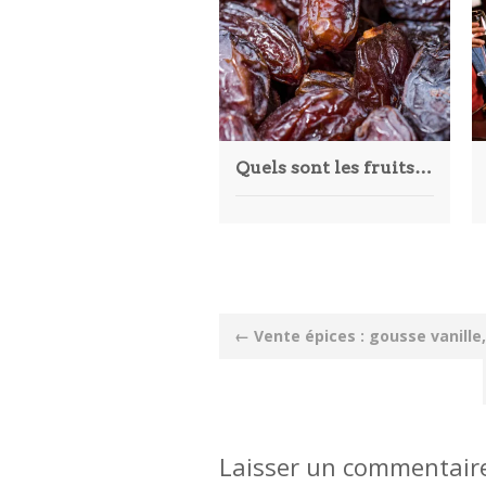
Quels sont les fruits et légumes qui commencent par la lettre D ?
Post
←
Vente épices : gousse vanille,
navigation
Laisser un commentair