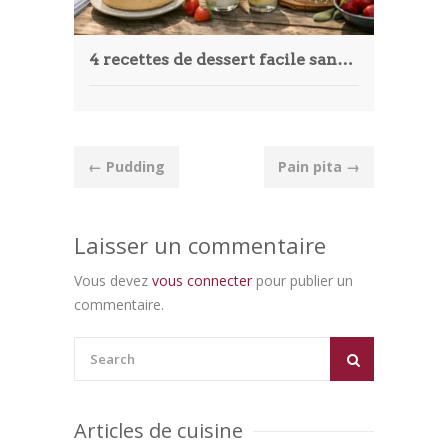
4 recettes de dessert facile sans cuisson aux fruits pour épater
Post
←
Pudding
Pain pita
→
navigation
Laisser un commentaire
Vous devez
vous connecter
pour publier un
commentaire.
Articles de cuisine